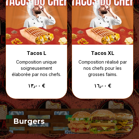
Tacos L
Tacos XL
Composition unique
Composition réalisé par
soigneusement
nos chefs pour les
élaborée par nos chefs.
grosses faims.
١٣٫٠٠ €
١٦٫٠٠ €
Burgers