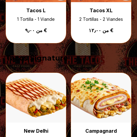
Tacos L
Tacos XL
1 Tortilla - 1 Viande
2 Tortillas - 2 Viandes
من ١٢٫٠٠ €
من ٩٫٠٠ €
Tacos Signature
New Delhi
Campagnard