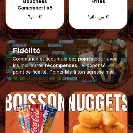
Bouchées
Frites
Camembert x5
من ١٫٥٠ €
٦٫٠٠ €
Fidélité
Commande et accumule des
points
pour avoir
les meilleures
récompenses
. 1€ dépensé = 1
point de fidélité. Points liés à ton adresse mail.