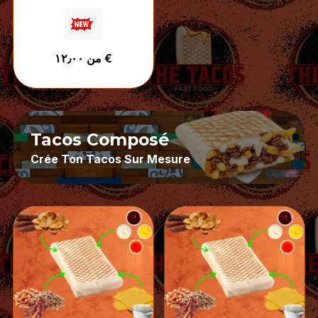
tout accompagné de
sauce fromagère et de
votre sauce au choix.
Une recette intense et
من ١٢٫٠٠ €
bien chargée, créée
pour les vrais amateurs
de viande.
Tacos Composé
Crée Ton Tacos Sur Mesure