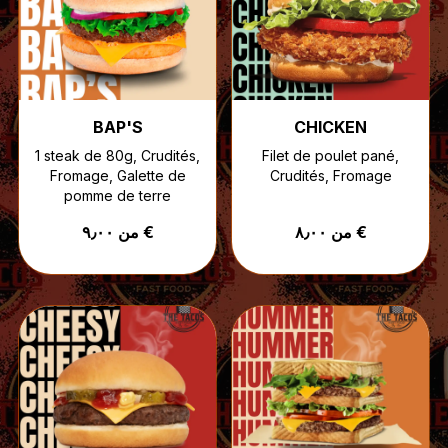
BAP'S
CHICKEN
1 steak de 80g, Crudités,
Filet de poulet pané,
Fromage, Galette de
Crudités, Fromage
pomme de terre
من ٨٫٠٠ €
من ٩٫٠٠ €