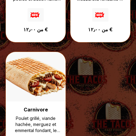
nappés de sauce
pesto parfumé,
fromagère puis gratinés
accompagnés de sauce
à la raclette.
fromagère puis gratinés
Une recette ultra
à la mozzarella.
من ١٢٫٠٠ €
من ١٢٫٠٠ €
réconfortante, pensée
Un tacos inspiré des
pour les amateurs de
saveurs italiennes, entre
fromage et de textures
fraîcheur, crémeux et
généreuses.
croustillant.
Carnivore
Poulet grillé, viande
hachée, merguez et
emmental fondant, le