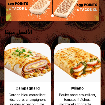
الأفضل مبيعًا
Campagnard
Milano
Cordon bleu croustillant,
Poulet pané croustillant,
rösti doré, champignons
tomates fraîches,
poêlés et bacon fumé,
mozzarella fondante et