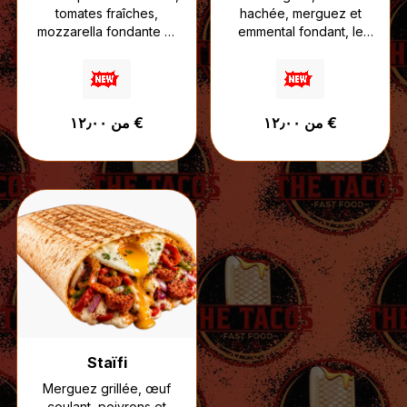
tomates fraîches,
hachée, merguez et
mozzarella fondante et
emmental fondant, le
pesto parfumé,
tout accompagné de
accompagnés de sauce
sauce fromagère et de
fromagère puis gratinés
votre sauce au choix.
à la mozzarella.
Une recette intense et
من ١٢٫٠٠ €
من ١٢٫٠٠ €
Un tacos inspiré des
bien chargée, créée
saveurs italiennes, entre
pour les vrais amateurs
fraîcheur, crémeux et
de viande.
croustillant.
Staïfi
Merguez grillée, œuf
coulant, poivrons et