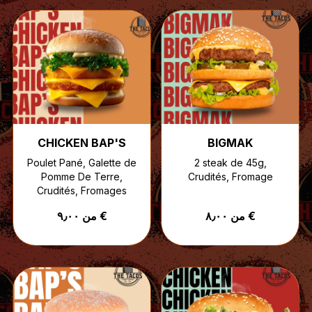
CHICKEN BAP'S
BIGMAK
Poulet Pané, Galette de
2 steak de 45g,
Pomme De Terre,
Crudités, Fromage
Crudités, Fromages
من ٨٫٠٠ €
من ٩٫٠٠ €