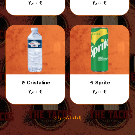
٢٫٠٠ €
٢٫٠٠ €
🥤 Cristaline
🥤 Sprite
٢٫٠٠ €
٢٫٠٠ €
إلغاء الاشتراك