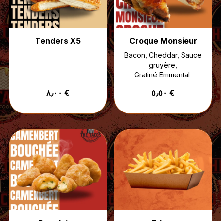
Tenders X5
Croque Monsieur
Bacon, Cheddar, Sauce
gruyère,
Gratiné Emmental
٨٫٠٠ €
٥٫٥٠ €