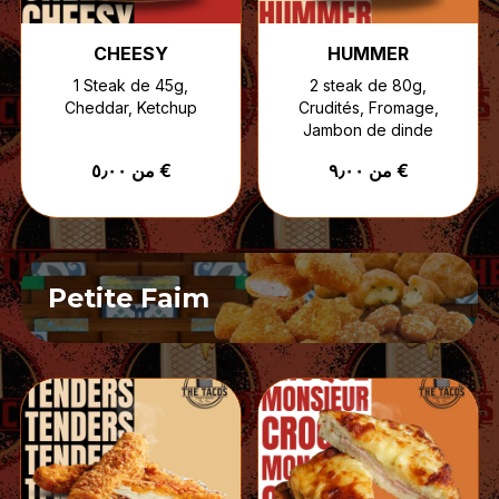
CHEESY
HUMMER
1 Steak de 45g,
2 steak de 80g,
Cheddar, Ketchup
Crudités, Fromage,
Jambon de dinde
من ٩٫٠٠ €
من ٥٫٠٠ €
Petite Faim