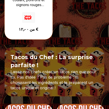
oignons rouges
croquants,
accompagnés de sauce
fromagère et de votre
sauce au choix.
من ١٢٫٠٠ €
Un tacos inspiré des
saveurs algériennes,
relevé, fondant et plein
de caractère.
Tacos du Chef : La surprise
parfaite !
Laisse nos chefs créer un tacos rien que pour
toi. Pas d’idée ? Pas de problème : ils
choisissent les ingrédients et te préparent un
tacos unique et original !