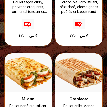
Poulet façon curry,
Cordon bleu croustillant,
poivrons croquants,
rösti doré, champignons
emmental fondant et
poêlés et bacon fumé,
sauce fromagère
nappés de sauce
onctueuse.
fromagère puis gratinés
Un tacos aux inspirations
à la raclette.
street food indiennes,
Une recette ultra
من ١٢٫٠٠ €
من ١٢٫٠٠ €
relevé juste comme il
réconfortante, pensée
faut pour un maximum
pour les amateurs de
de caractère.
fromage et de textures
généreuses.
Milano
Carnivore
Poulet pané croustillant,
Poulet grillé, viande