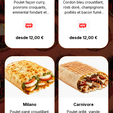
Poulet façon curry,
Cordon bleu croustillant,
poivrons croquants,
rösti doré, champignons
emmental fondant et
poêlés et bacon fumé,
sauce fromagère
nappés de sauce
onctueuse.
fromagère puis gratinés
Un tacos aux inspirations
à la raclette.
street food indiennes,
Une recette ultra
desde 12,00 €
desde 12,00 €
relevé juste comme il
réconfortante, pensée
faut pour un maximum
pour les amateurs de
de caractère.
fromage et de textures
généreuses.
Milano
Carnivore
Poulet pané croustillant,
Poulet grillé, viande