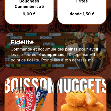
Bouchées
Frites
Camembert x5
6,00 €
desde 1,50 €
Fidélité
Commande et accumule des
points
pour avoir
les meilleures
récompenses
. 1€ dépensé = 1
point de fidélité. Points liés à ton adresse mail.