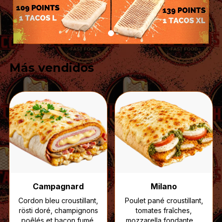
Más vendidos
Campagnard
Milano
Cordon bleu croustillant,
Poulet pané croustillant,
rösti doré, champignons
tomates fraîches,
poêlés et bacon fumé,
mozzarella fondante et