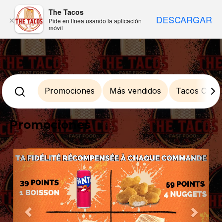
The Tacos
DESCARGAR
×
Pide en línea usando la aplicación
móvil
Promociones
Más vendidos
Tacos Com
Promociones