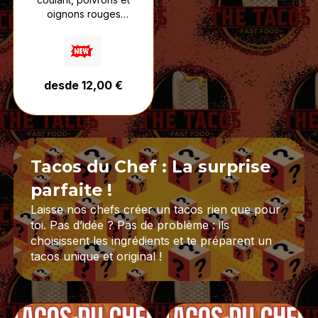
oignons rouges
croquants,
accompagnés de sauce
fromagère et de votre
sauce au choix.
desde 12,00 €
Un tacos inspiré des
saveurs algériennes,
relevé, fondant et plein
de caractère.
Tacos du Chef : La surprise
parfaite !
Laisse nos chefs créer un tacos rien que pour
toi. Pas d’idée ? Pas de problème : ils
choisissent les ingrédients et te préparent un
tacos unique et original !