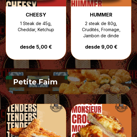
CHEESY
HUMMER
1 Steak de 45g,
2 steak de 80g,
Cheddar, Ketchup
Crudités, Fromage,
Jambon de dinde
desde 5,00 €
desde 9,00 €
Petite Faim