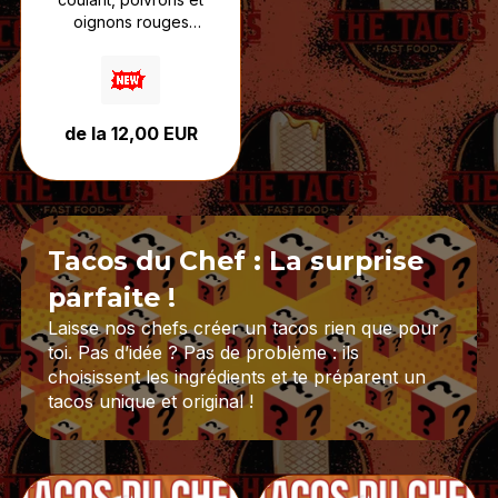
oignons rouges
croquants,
accompagnés de sauce
fromagère et de votre
sauce au choix.
de la 12,00 EUR
Un tacos inspiré des
saveurs algériennes,
relevé, fondant et plein
de caractère.
Tacos du Chef : La surprise
parfaite !
Laisse nos chefs créer un tacos rien que pour
toi. Pas d’idée ? Pas de problème : ils
choisissent les ingrédients et te préparent un
tacos unique et original !