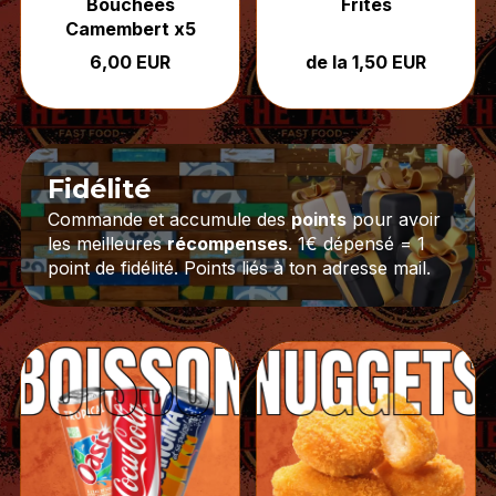
Bouchées
Frites
Camembert x5
6,00 EUR
de la 1,50 EUR
Fidélité
Commande et accumule des
points
pour avoir
les meilleures
récompenses
. 1€ dépensé = 1
point de fidélité. Points liés à ton adresse mail.