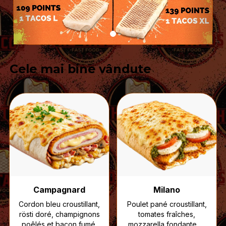
Cele mai bine vândute
Campagnard
Milano
Cordon bleu croustillant,
Poulet pané croustillant,
rösti doré, champignons
tomates fraîches,
poêlés et bacon fumé,
mozzarella fondante et