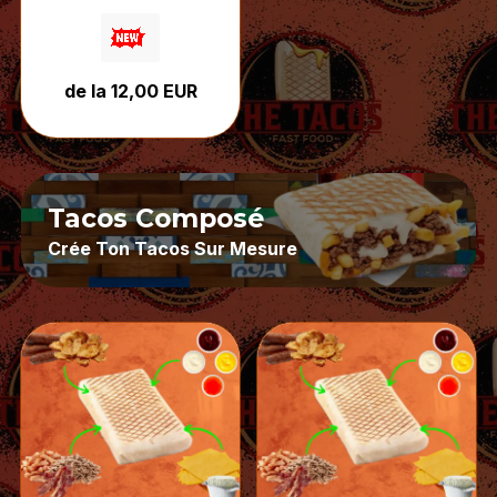
tout accompagné de
sauce fromagère et de
votre sauce au choix.
Une recette intense et
de la 12,00 EUR
bien chargée, créée
pour les vrais amateurs
de viande.
Tacos Composé
Crée Ton Tacos Sur Mesure