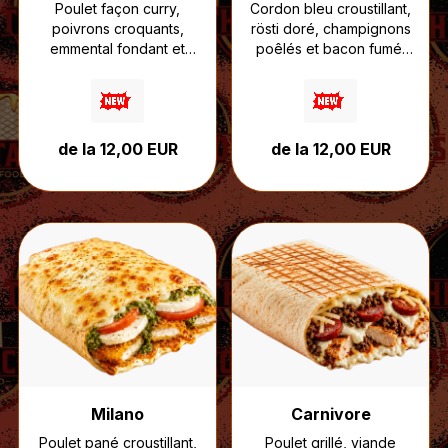
Poulet façon curry,
Cordon bleu croustillant,
poivrons croquants,
rösti doré, champignons
emmental fondant et
poêlés et bacon fumé,
sauce fromagère
nappés de sauce
onctueuse.
fromagère puis gratinés
Un tacos aux inspirations
à la raclette.
street food indiennes,
Une recette ultra
de la 12,00 EUR
de la 12,00 EUR
relevé juste comme il
réconfortante, pensée
faut pour un maximum
pour les amateurs de
de caractère.
fromage et de textures
généreuses.
Milano
Carnivore
Poulet pané croustillant,
Poulet grillé, viande