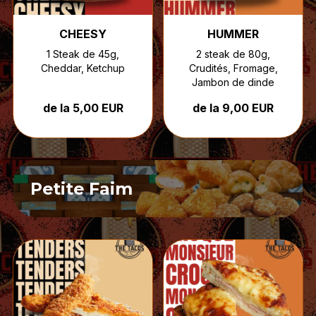
CHEESY
HUMMER
1 Steak de 45g,
2 steak de 80g,
Cheddar, Ketchup
Crudités, Fromage,
Jambon de dinde
de la 5,00 EUR
de la 9,00 EUR
Petite Faim